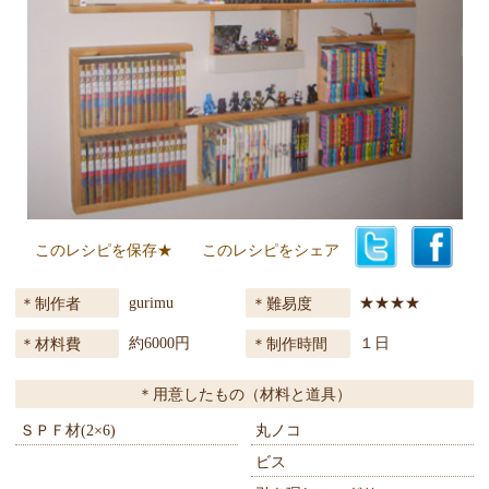
このレシピを保存★
このレシピをシェア
gurimu
★★★★
制作者
難易度
約6000円
１日
材料費
制作時間
用意したもの（材料と道具）
ＳＰＦ材(2×6)
丸ノコ
ビス