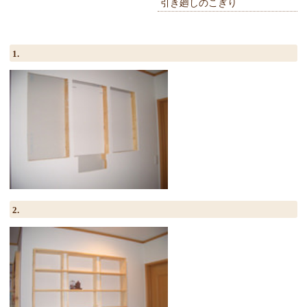
引き廻しのこぎり
1.
2.