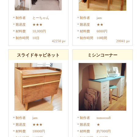
制作者
とーちゃん
制作者
jam
難易度
★★★
難易度
★★
材料費
10,000円
材料費
6000円
制作時間
10日
制作時間
10時間
42250 pv
20041 pv
スライドキャビネット
ミシンコーナー
制作者
jam
制作者
tomorou8
難易度
★★★
難易度
★
材料費
10000円
材料費
約7000円