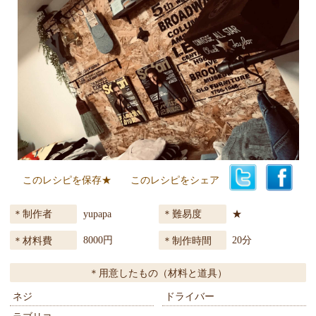
このレシピを保存★
このレシピをシェア
yupapa
★
制作者
難易度
8000円
20分
材料費
制作時間
用意したもの（材料と道具）
ネジ
ドライバー