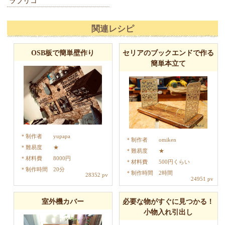
ラブリコ
関連レシピ
OSB板で簡単壁作り
セリアのブックエンドで作る
簡単本立て
制作者
yupapa
制作者
omiken
難易度
★
難易度
★
材料費
8000円
材料費
500円くらい
制作時間
20分
制作時間
2時間
28352 pv
24951 pv
室外機カバー
必要な物がすぐに見つかる！
小物入れ引出し