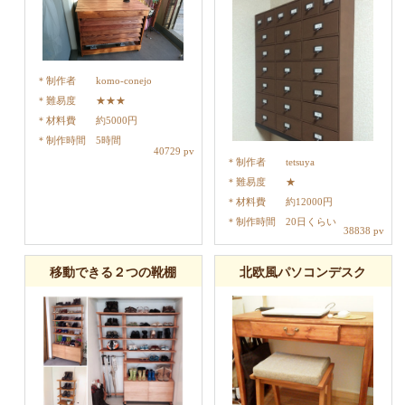
制作者
komo-conejo
難易度
★★★
材料費
約5000円
制作時間
5時間
40729 pv
制作者
tetsuya
難易度
★
材料費
約12000円
制作時間
20日くらい
38838 pv
移動できる２つの靴棚
北欧風パソコンデスク