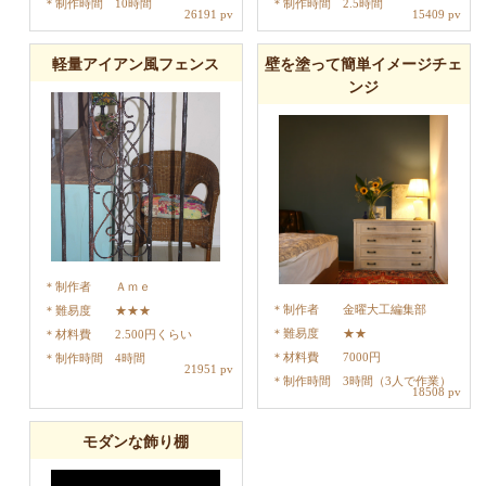
制作時間
10時間
制作時間
2.5時間
26191 pv
15409 pv
軽量アイアン風フェンス
壁を塗って簡単イメージチェ
ンジ
制作者
Ａｍｅ
制作者
金曜大工編集部
難易度
★★★
難易度
★★
材料費
2.500円くらい
材料費
7000円
制作時間
4時間
21951 pv
制作時間
3時間（3人で作業）
18508 pv
モダンな飾り棚