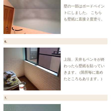
壁の一部はボードペイン
トにしました。 こちら
も壁紙に直接２度塗り。
6.
上段、天井もペンキが終
わったら壁紙を貼ってい
きます。 (箇所毎に進め
たところもあります。)
7.