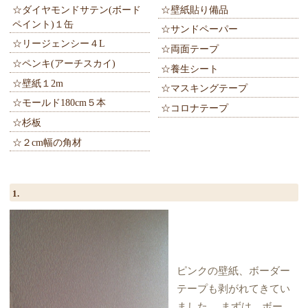
☆ダイヤモンドサテン(ボード
☆壁紙貼り備品
ペイント)１缶
☆サンドペーパー
☆リージェンシー４L
☆両面テープ
☆ペンキ(アーチスカイ)
☆養生シート
☆壁紙１2m
☆マスキングテープ
☆モールド180cm５本
☆コロナテープ
☆杉板
☆２cm幅の角材
1.
ピンクの壁紙、ボーダー
テープも剥がれてきてい
ました。 まずは、ボー