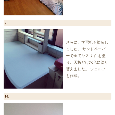
9.
さらに、学習机も塗装し
ました。 サンドペーパ
ーで全てヤスリ 白を塗
り、天板だけ水色に塗り
替えました。 シェルフ
も作成。
10.