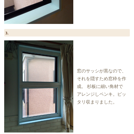
3.
窓のサッシが黒なので、
それを隠すため窓枠を作
成。 杉板に細い角材で
アレンジしペンキ。ピッ
タリ収まりました。