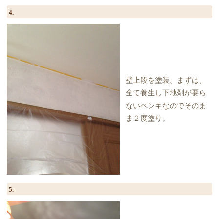
4.
壁上段を塗装。まずは、
全て養生し下地剤が要ら
ないペンキなのでそのま
ま２度塗り。
5.