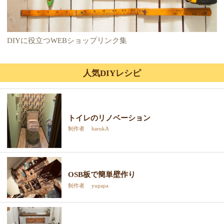
DIYに役立つWEBショップリンク集
人気DIYレシピ
トイレのリノベーション
制作者 harukA
OSB板で簡単壁作り
制作者 yupapa