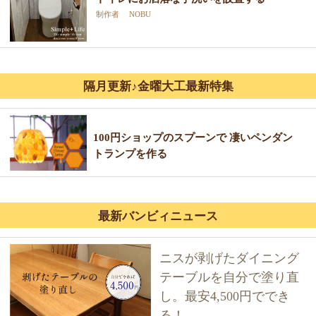
制作者 NOBU
隔月更新♪金曜大工最新特集
100円ショップのスプーンで 凄いペンダン
トランプを作る
最新バンビィニュース
ニスが剥げたダイニング
テーブルを自分で塗り直
し。最安4,500円ででき
る！