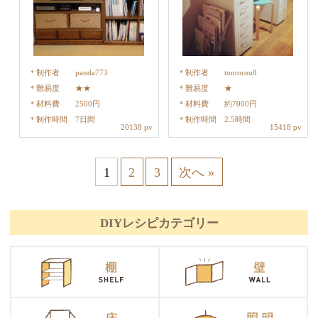
制作者
panda773
制作者
tomorou8
難易度
★★
難易度
★
材料費
2500円
材料費
約7000円
制作時間
7日間
制作時間
2.5時間
20138 pv
15418 pv
1
2
3
次へ »
DIYレシピカテゴリー