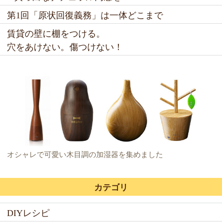
第1回「原状回復義務」は一体どこまで
賃貸の壁に棚をつける。
穴をあけない。傷つけない！
オシャレで可愛い木目調の加湿器を集めました
カテゴリ
DIYレシピ