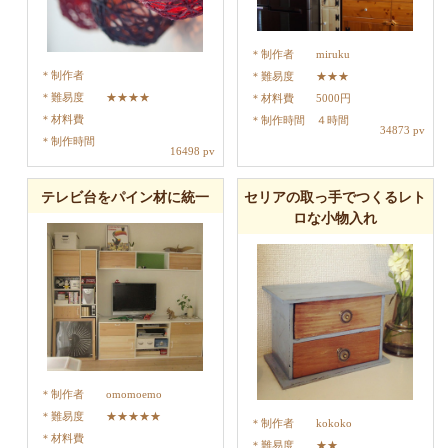
制作者
miruku
制作者
難易度
★★★
難易度
★★★★
材料費
5000円
材料費
制作時間
４時間
34873 pv
制作時間
16498 pv
テレビ台をパイン材に統一
セリアの取っ手でつくるレト
ロな小物入れ
制作者
omomoemo
難易度
★★★★★
制作者
kokoko
材料費
難易度
★★