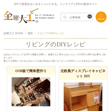
DIYで賃貸住まいをオシャレにする。インテリアとDIYの総合サイト
金曜大工 HOME
場所
リビングのDIYレシピ
リビングのDIYレシピ
お住まいのリビングをDIYで素敵な空間へ。金曜大工に寄せられたリビングのDIYに関する記事をご紹
介します。
素人でも簡単にできるものからプロ並の作品まで様々なリビングのDIYレシピを見るなら金曜大工へ。
OSB板で簡単壁作り
北欧風ディスプレイキャビネ
ット DIY