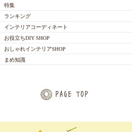
特集
ランキング
インテリアコーディネート
お役立ちDIY SHOP
おしゃれインテリアSHOP
まめ知識