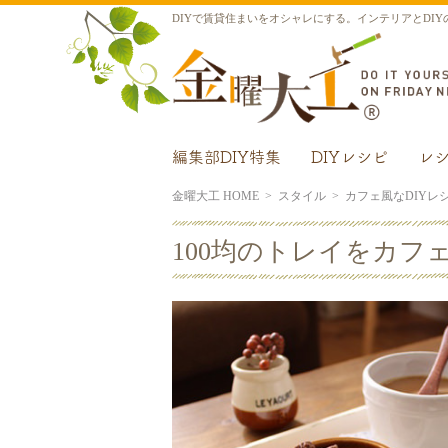
DIYで賃貸住まいをオシャレにする。インテリアとDIY
編集部DIY特集
DIYレシピ
レ
金曜大工 HOME
スタイル
カフェ風なDIYレ
100均のトレイをカフ