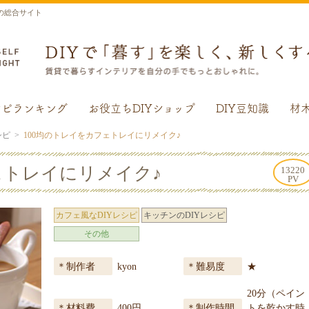
の総合サイト
シピランキング
お役立ちDIYショップ
DIY豆知識
材
シピ
100均のトレイをカフェトレイにリメイク♪
ェトレイにリメイク♪
13220
PV
カフェ風なDIYレシピ
キッチンのDIYレシピ
その他
kyon
★
制作者
難易度
20分（ペイン
トを乾かす時
400円
材料費
制作時間