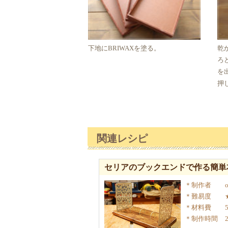
下地にBRIWAXを塗る。
乾
ろ
を
押
関連レシピ
セリアのブックエンドで作る簡単
制作者
難易度
材料費
制作時間