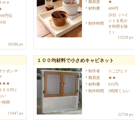
難易度
★
Ａｍｅ
材料費
400円
★
20分（ペイ
400円位
ントを乾か
10分
制作時間
す時間を除
く）
13220 pv
19286 pv
１００均材料で小さめキャビネット
サトボンマ
制作者
☆こびと☆
マ
難易度
★★
★★★
材料費
935円
６００円く
制作時間
2時間くらい
らい
一時間
11947 pv
22756 pv