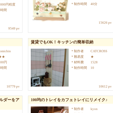
制作時間
40分
1000円程度
1時間
15626 pv
9549 pv
賃貸でもOK！キッチンの簡単収納
omichin
制作者
CATCROSS
★★
難易度
★
600円
材料費
1528
2時間
制作時間
10
10779 pv
10612 pv
ルダーをア
100均のトレイをカフェトレイにリメイク♪
制作者
kyon