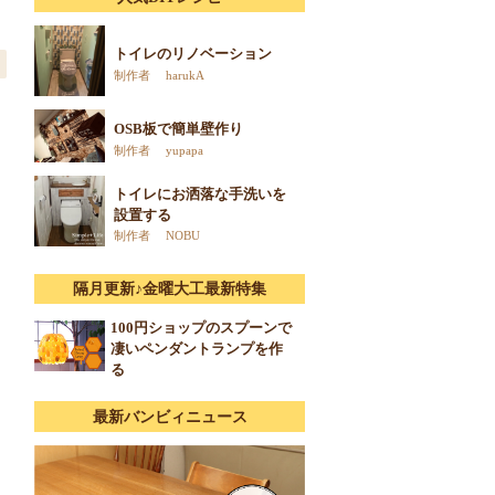
トイレのリノベーション
制作者 harukA
OSB板で簡単壁作り
制作者 yupapa
トイレにお洒落な手洗いを
設置する
制作者 NOBU
隔月更新♪金曜大工最新特集
100円ショップのスプーンで
凄いペンダントランプを作
る
最新バンビィニュース