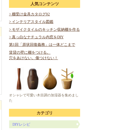
人気コンテンツ
> 棚受け金具カタログ92
> インテリアスタイル図鑑
> モザイクタイルのキッチン収納棚を作る
> 真っ白なナチュラル内窓をDIY
第1回「原状回復義務」は一体どこまで
賃貸の壁に棚をつける。
穴をあけない。傷つけない！
オシャレで可愛い木目調の加湿器を集めまし
た
カテゴリ
DIYレシピ