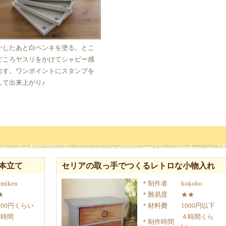
かしたあと白ペンキを塗る。とこ
どころヤスリをかけてシャビー感
出す。ワンポイントにスタンプを
して出来上がり♪
本立て
セリアの取っ手でつくるレトロな小物入れ
omiken
制作者
kokoko
★
難易度
★★
500円くらい
材料費
1000円以下
2時間
４時間くら
制作時間