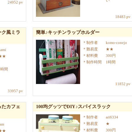
い
24952 pv
18483 pv
ーク風ミラ
簡単♪キッチンラップホルダー
制作者
komo-conejo
難易度
★★
nami
材料費
300円
★★
制作時間
1時間
3時間
11852 pv
33957 pv
ったカフェ
100均グッツでDIY♪スパイスラック
制作者
ari6334
難易度
★
jam
材料費
300円
★★